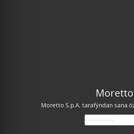
Moretto 
Moretto S.p.A. tarafýndan sana öze
Kullanýcý
Adý